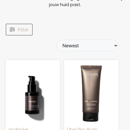
jouw huid past.
Filter
Hyalavive
ÜberZinc Body