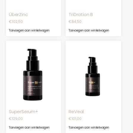
ÜberZinc
TriDration B
€
102,50
€
84,50
Toevoegen aan winkelwagen
Toevoegen aan winkelwagen
SuperSerum+
ReVeal
€
129,00
€
101,00
Toevoegen aan winkelwagen
Toevoegen aan winkelwagen