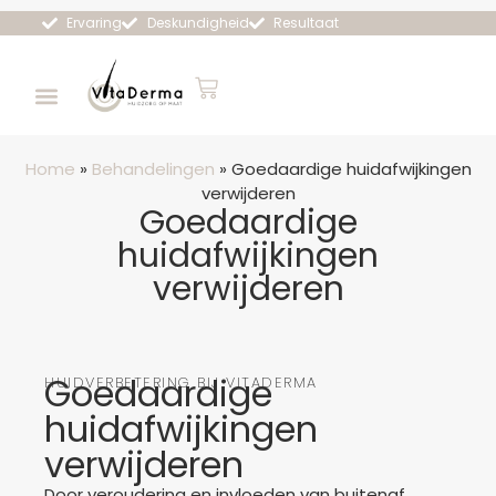
Ervaring
Deskundigheid
Resultaat
Home
»
Behandelingen
»
Goedaardige huidafwijkingen
verwijderen
Goedaardige
huidafwijkingen
verwijderen
Goedaardige
HUIDVERBETERING BIJ VITADERMA
huidafwijkingen
verwijderen
Door veroudering en invloeden van buitenaf