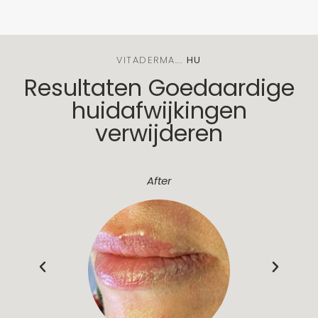
VITADERMA...
H
U
I
D
Z
Resultaten Goedaardige
huidafwijkingen
verwijderen
After