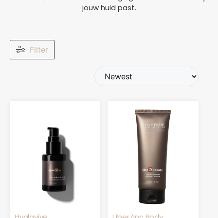
jouw huid past.
Filter
Hyalavive
ÜberZinc Body