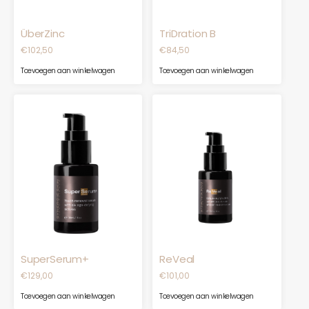
ÜberZinc
TriDration B
€
102,50
€
84,50
Toevoegen aan winkelwagen
Toevoegen aan winkelwagen
SuperSerum+
ReVeal
€
129,00
€
101,00
Toevoegen aan winkelwagen
Toevoegen aan winkelwagen