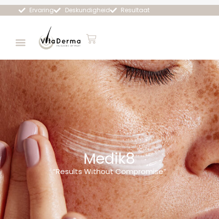
Ervaring
Deskundigheid
Resultaat
Medik8
“Results Without Compromise”