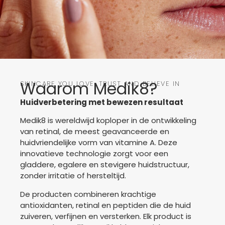
Waarom Medik8?
SKINCARE YOU LOVE, TRUST AND BELIEVE IN
Huidverbetering met bewezen resultaat
Medik8 is wereldwijd koploper in de ontwikkeling
van retinal, de meest geavanceerde en
huidvriendelijke vorm van vitamine A. Deze
innovatieve technologie zorgt voor een
gladdere, egalere en stevigere huidstructuur,
zonder irritatie of hersteltijd.
De producten combineren krachtige
antioxidanten, retinal en peptiden die de huid
zuiveren, verfijnen en versterken. Elk product is