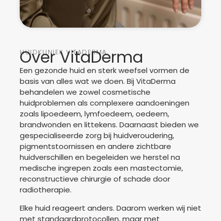
Over VitaDerma
HUIDKLINIEK VITADERMA
Een gezonde huid en sterk weefsel vormen de
basis van alles wat we doen. Bij VitaDerma
behandelen we zowel cosmetische
huidproblemen als complexere aandoeningen
zoals lipoedeem, lymfoedeem, oedeem,
brandwonden en littekens. Daarnaast bieden we
gespecialiseerde zorg bij huidveroudering,
pigmentstoornissen en andere zichtbare
huidverschillen en begeleiden we herstel na
medische ingrepen zoals een mastectomie,
reconstructieve chirurgie of schade door
radiotherapie.
Elke huid reageert anders. Daarom werken wij niet
met standaardprotocollen, maar met