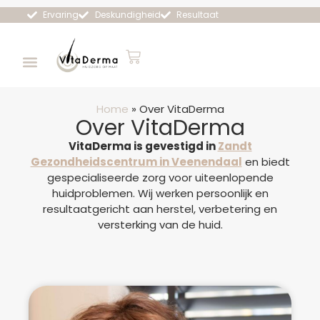
Ervaring
Deskundigheid
Resultaat
Home
»
Over VitaDerma
Over VitaDerma
VitaDerma is gevestigd in
Zandt
Gezondheidscentrum in Veenendaal
en biedt
gespecialiseerde zorg voor uiteenlopende
huidproblemen. Wij werken persoonlijk en
resultaatgericht aan herstel, verbetering en
versterking van de huid.