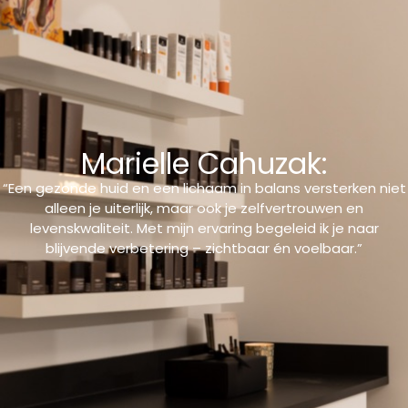
Marielle Cahuzak:
“Een gezonde huid en een lichaam in balans versterken niet
alleen je uiterlijk, maar ook je zelfvertrouwen en
levenskwaliteit. Met mijn ervaring begeleid ik je naar
blijvende verbetering – zichtbaar én voelbaar.”