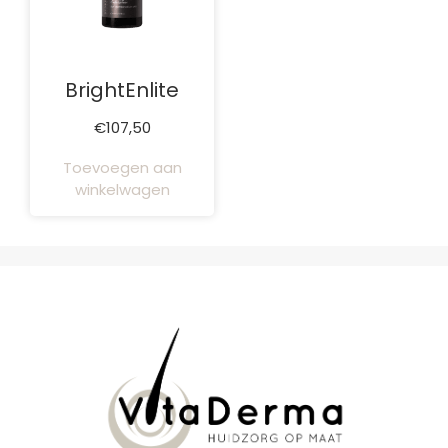
BrightEnlite
€
107,50
Toevoegen aan
winkelwagen