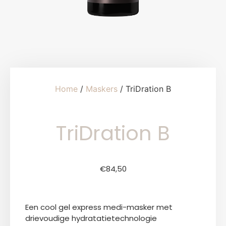
Home
/
Maskers
/ TriDration B
TriDration B
€
84,50
Een cool gel express medi-masker met
drievoudige hydratatietechnologie