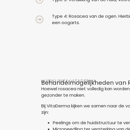
Type 4: Rosacea van de ogen. Hierb
een oogarts.
HUIDKLINIEK VITADERMA
Behandelmogelijkheden van 
Hoewel rosacea niet volledig kan worden 
gezonder te maken.
Bij VitaDerma kijken we samen naar de v
zijn:
Peelings om de huidstructuur te v
Microneedling ter versterking van de