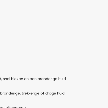
d, snel blozen en een branderige huid.
branderige, trekkerige of droge huid.
weefseltoename.