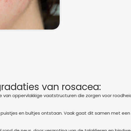
 gradaties van rosacea:
rake van oppervlakkige vaatstructuren die zorgen voor roodhei
k puistjes en bultjes ontstaan. Vaak gaat dit samen met een 
ral rond de neus, door vergroting van de talgklieren en bind