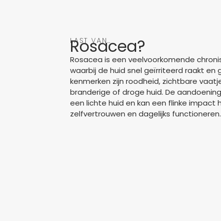
Rosacea?
LAST VAN…
Rosacea is een veelvoorkomende chroni
waarbij de huid snel geïrriteerd raakt en 
kenmerken zijn roodheid, zichtbare vaatje
branderige of droge huid. De aandoenin
een lichte huid en kan een flinke impact
zelfvertrouwen en dagelijks functioneren.