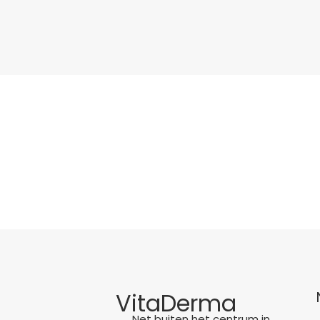
VitaDerma
Net buiten het centrum in