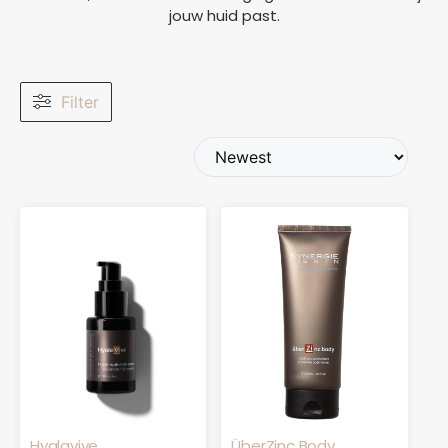
jouw huid past.
Filter
Hyalavive
ÜberZinc Body