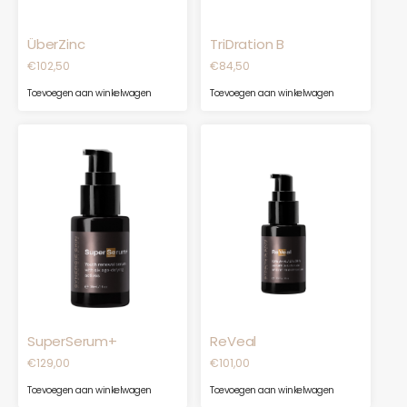
ÜberZinc
TriDration B
€
102,50
€
84,50
Toevoegen aan winkelwagen
Toevoegen aan winkelwagen
SuperSerum+
ReVeal
€
129,00
€
101,00
Toevoegen aan winkelwagen
Toevoegen aan winkelwagen