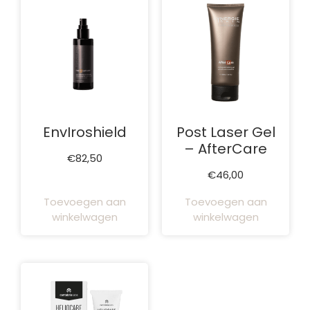
EnvIroshield
Post Laser Gel
– AfterCare
€
82,50
€
46,00
Toevoegen aan
Toevoegen aan
winkelwagen
winkelwagen