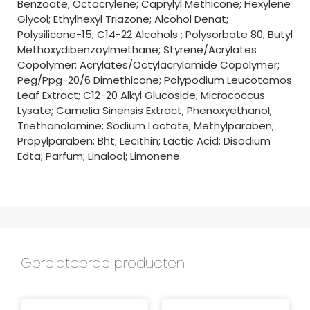
Benzoate; Octocrylene; Caprylyl Methicone; Hexylene
Glycol; Ethylhexyl Triazone; Alcohol Denat;
Polysilicone-15; C14-22 Alcohols ; Polysorbate 80; Butyl
Methoxydibenzoylmethane; Styrene/Acrylates
Copolymer; Acrylates/Octylacrylamide Copolymer;
Peg/Ppg-20/6 Dimethicone; Polypodium Leucotomos
Leaf Extract; C12-20 Alkyl Glucoside; Micrococcus
Lysate; Camelia Sinensis Extract; Phenoxyethanol;
Triethanolamine; Sodium Lactate; Methylparaben;
Propylparaben; Bht; Lecithin; Lactic Acid; Disodium
Edta; Parfum; Linalool; Limonene.
Gerelateerde producten