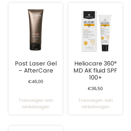
Post Laser Gel
Heliocare 360°
– AfterCare
MD AK fluid SPF
100+
€
46,00
€
36,50
Toevoegen aan
Toevoegen aan
winkelwagen
winkelwagen