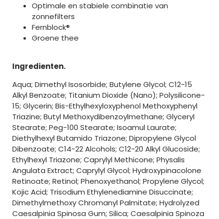
Optimale en stabiele combinatie van
zonnefilters
Fernblock®
Groene thee
Ingredienten.
Aqua; Dimethyl Isosorbide; Butylene Glycol; C12-15
Alkyl Benzoate; Titanium Dioxide (Nano); Polysilicone-
15; Glycerin; Bis-Ethylhexyloxyphenol Methoxyphenyl
Triazine; Butyl Methoxydibenzoylmethane; Glyceryl
Stearate; Peg-100 Stearate; Isoamul Laurate;
Diethylhexyl Butamido Triazone; Dipropylene Glycol
Dibenzoate; C14-22 Alcohols; C12-20 Alkyl Glucoside;
Ethylhexyl Triazone; Caprylyl Methicone; Physalis
Angulata Extract; Caprylyl Glycol; Hydroxypinacolone
Retinoate; Retinol; Phenoxyethanol; Propylene Glycol;
Kojic Acid; Trisodium Ethylenediamine Disuccinate;
Dimethylmethoxy Chromanyl Palmitate; Hydrolyzed
Caesalpinia Spinosa Gum; Silica; Caesalpinia Spinoza