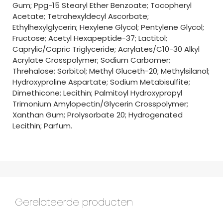
Gum; Ppg-15 Stearyl Ether Benzoate; Tocopheryl
Acetate; Tetrahexyldecyl Ascorbate;
Ethylhexylglycerin; Hexylene Glycol; Pentylene Glycol;
Fructose; Acetyl Hexapeptide-37; Lactitol;
Caprylic/Capric Triglyceride; Acrylates/C10-30 Alkyl
Acrylate Crosspolymer; Sodium Carbomer;
Threhalose; Sorbitol; Methyl Gluceth-20; Methylsilanol;
Hydroxyproline Aspartate; Sodium Metabisulfite;
Dimethicone; Lecithin; Palmitoyl Hydroxypropyl
Trimonium Amylopectin/Glycerin Crosspolymer;
Xanthan Gum; Prolysorbate 20; Hydrogenated
Lecithin; Parfum.
Gerelateerde producten