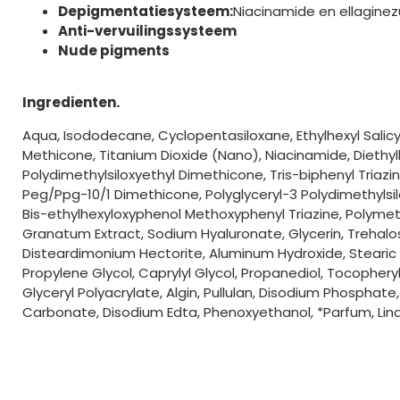
Depigmentatiesysteem:
Niacinamide en ellaginez
Anti-vervuilingssysteem
Nude pigments
Ingredienten.
Aqua, Isododecane, Cyclopentasiloxane, Ethylhexyl Salicyla
Methicone, Titanium Dioxide (Nano), Niacinamide, Diethy
Polydimethylsiloxyethyl Dimethicone, Tris-biphenyl Triaz
Peg/Ppg-10/1 Dimethicone, Polyglyceryl-3 Polydimethylsi
Bis-ethylhexyloxyphenol Methoxyphenyl Triazine, Polymet
Granatum Extract, Sodium Hyaluronate, Glycerin, Trehalose,
Disteardimonium Hectorite, Aluminum Hydroxide, Stearic 
Propylene Glycol, Caprylyl Glycol, Propanediol, Tocophery
Glyceryl Polyacrylate, Algin, Pullulan, Disodium Phosphat
Carbonate, Disodium Edta, Phenoxyethanol, *Parfum, Linal