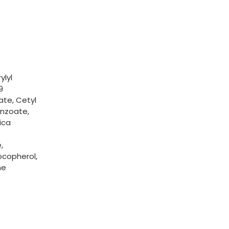
ylyl
9
ate, Cetyl
enzoate,
ica
,
ocopherol,
ne