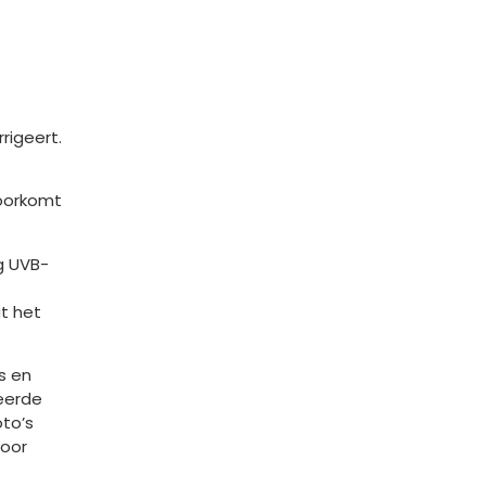
rigeert.
voorkomt
g UVB-
t het
s en
ceerde
oto’s
door