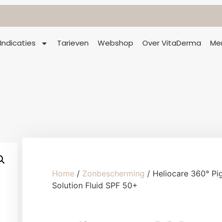
Indicaties
Tarieven
Webshop
Over VitaDerma
Me
Home
/
Zonbescherming
/ Heliocare 360° Pi
Solution Fluid SPF 50+