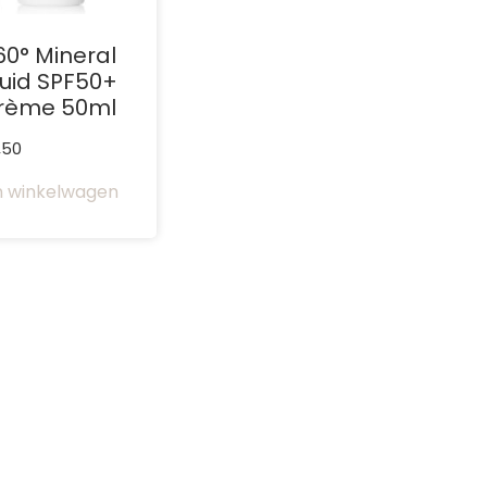
60° Mineral
luid SPF50+
crème 50ml
,50
 winkelwagen