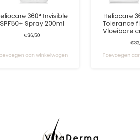
eliocare 360° Invisible
Heliocare 3
SPF50+ Spray 200ml
Tolerance f
Vloeibare 
€
36,50
€
32
oevoegen aan winkelwagen
Toevoegen aan