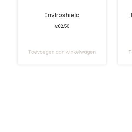
EnvIroshield
H
€
82,50
Toevoegen aan winkelwagen
T