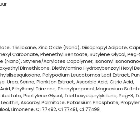
uur
te, Trisiloxane, Zinc Oxide (Nano), Diisopropyl Adipate, Capr
lhexyl Carbonate, Phenethyl Benzoate, Butylene Glycol, Peg-
ine (Nano), Styrene/Acrylates Copolymer, Isononyl Isononano
loxyethyl Dimethicone, Diethylamino Hydroxybenzoyl Hexyl B
hylsilsesquioxane, Polypodium Leucotomos Leaf Extract, Pun
 Urea, Serine, Plankton Extract, Ascorbic Acid, Citric Acid,
Acid, Ethylhexyl Triazone, Phenylpropanol, Magnesium Sulfate
l Acetate, Pentylene Glycol, Triethoxycaprylylsilane, Peg-8, T
e, Lecithin, Ascorbyl Palmitate, Potassium Phosphate, Propyle
ool, Limonene, Ci 77492, Ci 77491, Ci 77499.