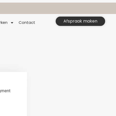
Afspraak maken
rken
Contact
gment