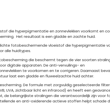
eistof die hyperpigmentatie en zonnevlekken voorkomt en cor
rming. Het resultaat is een gladde en zachte huid.
tralichte fotobeschermende vloeistof die hyperpigmentatie 
or alle huidtypes.
tobescherming die beschermt tegen de vier soorten stralin
door digitale apparaten. De anti-vervuilings- en
nevlekken te voorkomen en te corrigeren. Daarnaast beva
xtuur laat een gladde en fluweelzachte huid achter.
scherming. De formule met zorgvuldig geselecteerde filter
VB, UVA, zichtbaar licht en infrarood) en heeft een geavan
t, de belangrijkste stralingen die verantwoordelijk zijn voor f
ellende en anti-oxiderende actieve stoffen helpt schade 