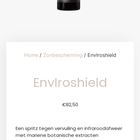
Home
/
Zonbescherming
/ EnvIroshield
EnvIroshield
€
82,50
Een spritz tegen vervuiling en infraroodafweer
met mariene botanische extracten